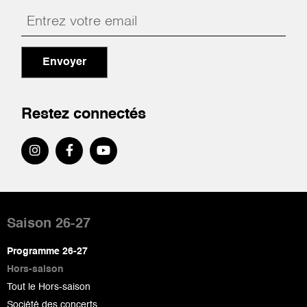
Envoyer
Restez connectés
Pied
de
Saison 26-27
page
Programme 26-27
Hors-saison
Tout le Hors-saison
Société des concerts