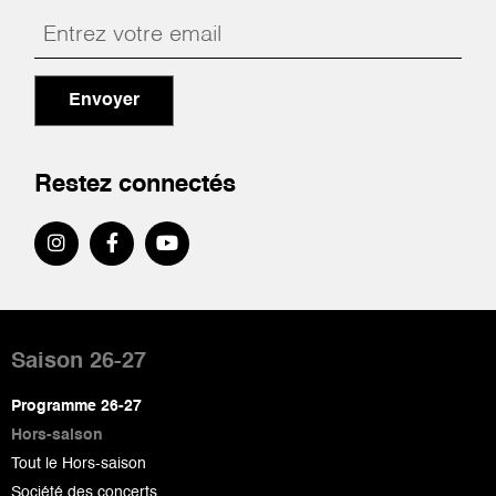
Envoyer
Restez connectés
Pied
de
Saison 26-27
page
Programme 26-27
Hors-saison
Tout le Hors-saison
Société des concerts