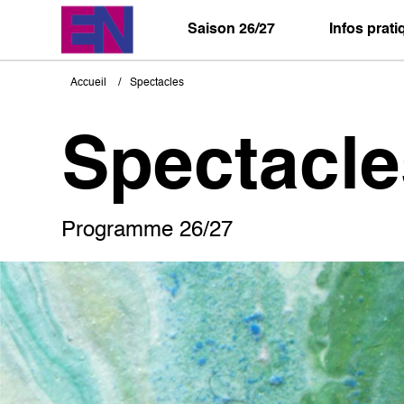
Aller
au
Saison 26/27
Infos prat
contenu
principal
Accueil
Spectacles
Fil
d'Ariane
Spectacle
Programme 26/27