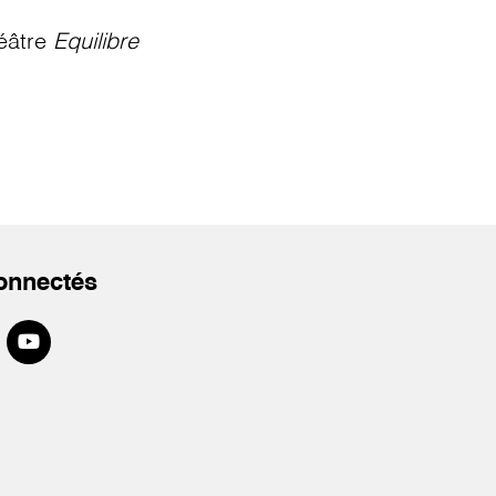
éâtre
Equilibre
onnectés