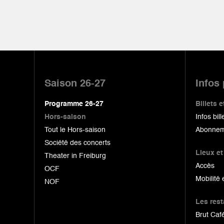
Pied
de
Saison 26-27
Infos
page
Programme 26-27
Billets
Hors-saison
Infos bill
Tout le Hors-saison
Abonnem
Société des concerts
Lieux et
Theater in Freiburg
Accès
OCF
Mobilité 
NOF
Les res
Brut Café