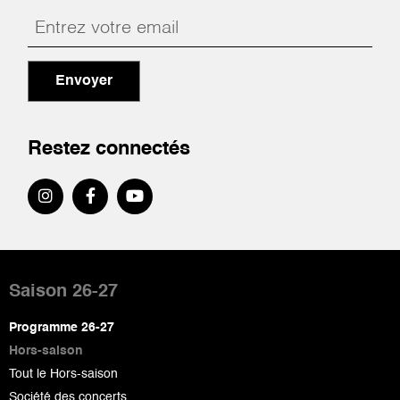
Envoyer
Restez connectés
Pied
de
Saison 26-27
page
Programme 26-27
Hors-saison
Tout le Hors-saison
Société des concerts