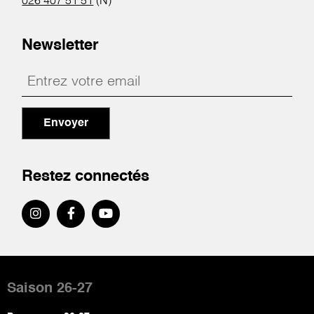
026 407 51 51
(N)
Newsletter
Envoyer
Restez connectés
Pied
de
Saison 26-27
page