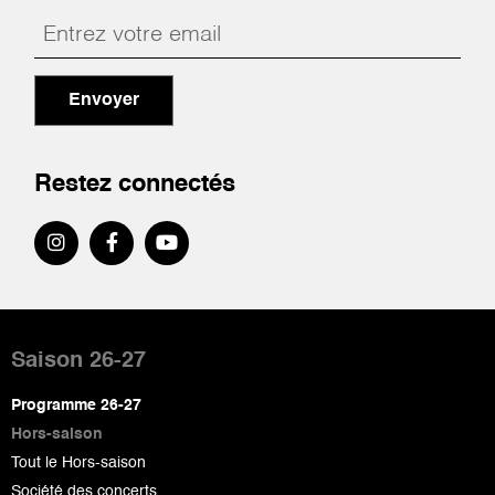
Envoyer
Restez connectés
Pied
de
Saison 26-27
page
Programme 26-27
Hors-saison
Tout le Hors-saison
Société des concerts