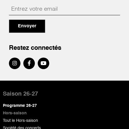
Envoyer
Restez connectés
Pied
de
Saison 26-27
page
Programme 26-27
Hors-saison
Tout le Hors-saison
Société des concerts