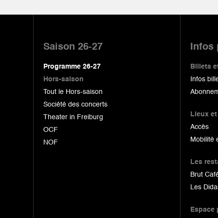
Pied
de
Saison 26-27
Infos
page
Programme 26-27
Billets
Hors-saison
Infos bill
Tout le Hors-saison
Abonnem
Société des concerts
Lieux et
Theater in Freiburg
Accès
OCF
Mobilité 
NOF
Les res
Brut Café
Les Dida
Espace 