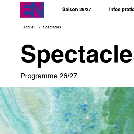
Aller
au
Saison 26/27
Infos prat
contenu
principal
Accueil
Spectacles
Fil
d'Ariane
Spectacle
Programme 26/27