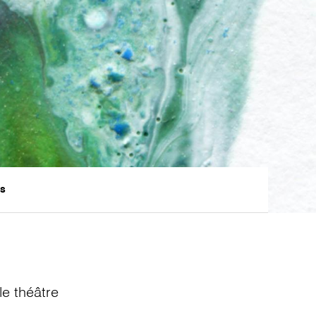
ts
e théâtre