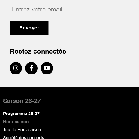
Envoyer
Restez connectés
Pied
de
Saison 26-27
page
Programme 26-27
Hors-saison
Tout le Hors-saison
Société des concerts