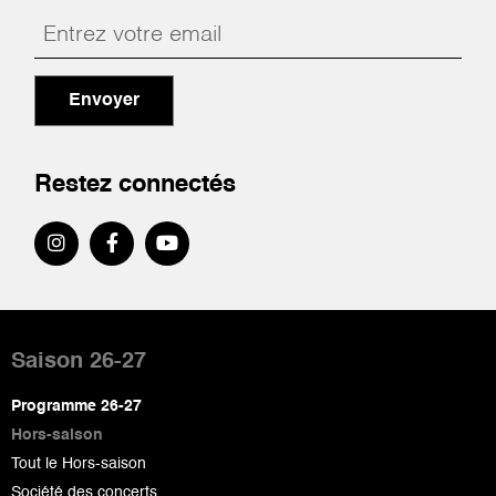
Envoyer
Restez connectés
Pied
de
Saison 26-27
page
Programme 26-27
Hors-saison
Tout le Hors-saison
Société des concerts