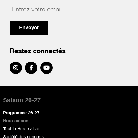
Envoyer
Restez connectés
Pied
de
Saison 26-27
page
Programme 26-27
Hors-saison
Tout le Hors-saison
Société des concerts