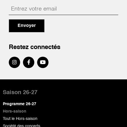
Envoyer
Restez connectés
Pied
de
Saison 26-27
page
Programme 26-27
Hors-saison
Tout le Hors-saison
Société des concerts