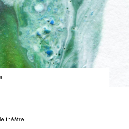
ts
e théâtre