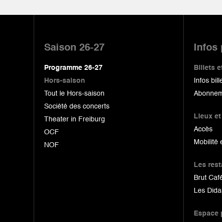
Pied
de
Saison 26-27
Infos
page
Programme 26-27
Billets
Hors-saison
Infos bill
Tout le Hors-saison
Abonnem
Société des concerts
Lieux et
Theater in Freiburg
Accès
OCF
Mobilité 
NOF
Les res
Brut Café
Les Dida
Espace 