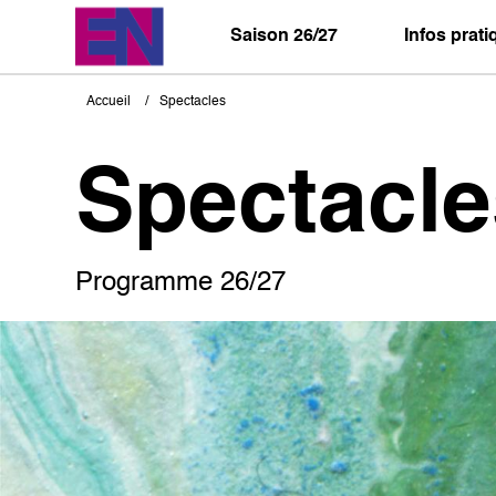
Aller
au
Saison 26/27
Infos prat
contenu
principal
Accueil
Spectacles
Fil
d'Ariane
Spectacle
Programme 26/27