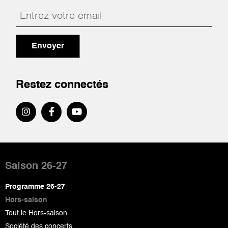
Envoyer
Restez connectés
Pied
de
Saison 26-27
page
Programme 26-27
Hors-saison
Tout le Hors-saison
Société des concerts