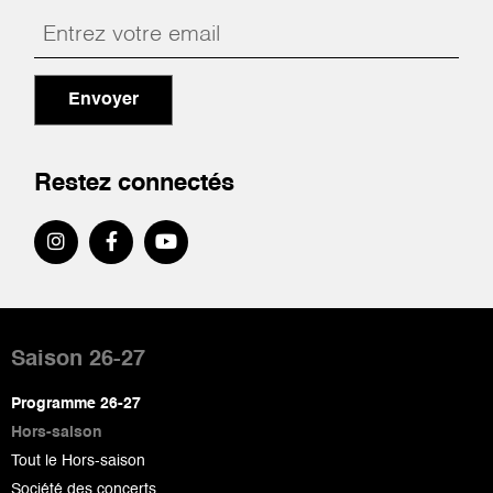
Envoyer
Restez connectés
Pied
de
Saison 26-27
page
Programme 26-27
Hors-saison
Tout le Hors-saison
Société des concerts