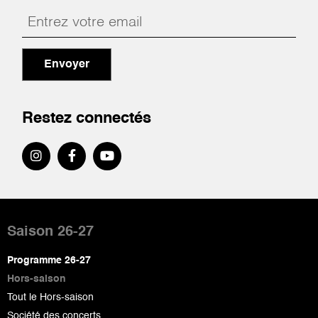
Envoyer
Restez connectés
Pied
de
Saison 26-27
page
Programme 26-27
Hors-saison
Tout le Hors-saison
Société des concerts