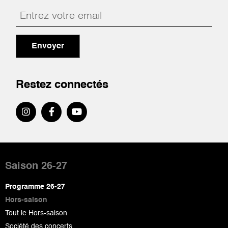
Envoyer
Restez connectés
Pied
de
Saison 26-27
page
Programme 26-27
Hors-saison
Tout le Hors-saison
Société des concerts