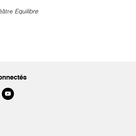
éâtre
Equilibre
onnectés