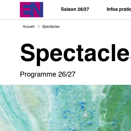
Aller
au
Saison 26/27
Infos prat
contenu
principal
Accueil
Spectacles
Fil
d'Ariane
Spectacle
Programme 26/27