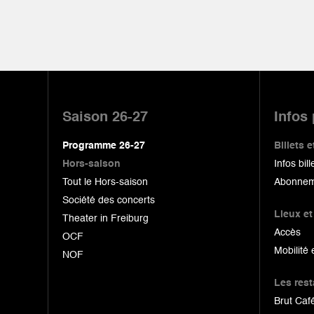
Pied
de
Saison 26-27
Infos
page
Programme 26-27
Billets
Hors-saison
Infos bill
Tout le Hors-saison
Abonnem
Société des concerts
Lieux et
Theater in Freiburg
Accès
OCF
Mobilité 
NOF
Les res
Brut Café