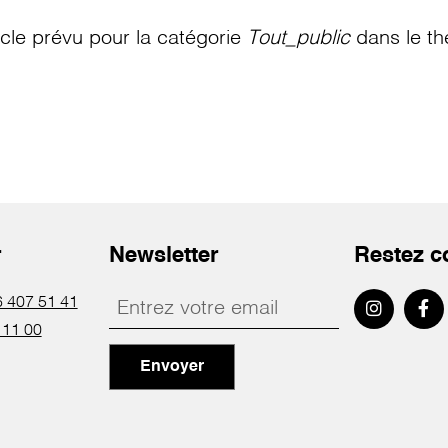
le prévu pour la catégorie
Tout_public
dans le th
r
Newsletter
Restez c
 407 51 41
 11 00
Envoyer