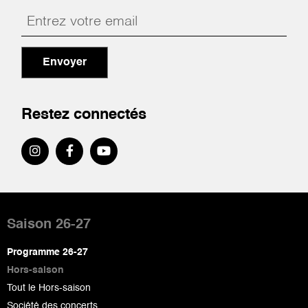
Envoyer
Restez connectés
Pied
de
Saison 26-27
page
Programme 26-27
Hors-saison
Tout le Hors-saison
Société des concerts