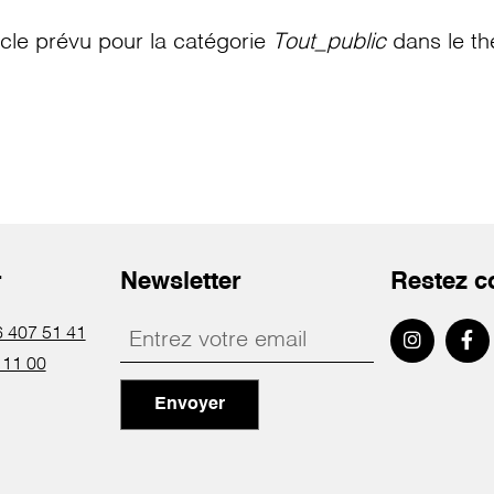
le prévu pour la catégorie
Tout_public
dans le th
r
Newsletter
Restez c
 407 51 41
 11 00
Envoyer