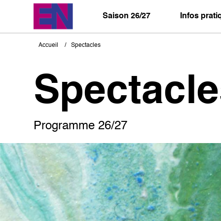
Aller
au
Saison 26/27
Infos prat
contenu
principal
Accueil
Spectacles
Fil
d'Ariane
Spectacle
Programme 26/27