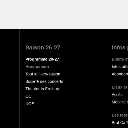
Pied
de
Saison 26-27
Infos
page
Programme 26-27
Billets
Hors-saison
Infos bill
Tout le Hors-saison
Abonnem
Société des concerts
Lieux et
Theater in Freiburg
Accès
OCF
Mobilité 
NOF
Les res
Brut Café