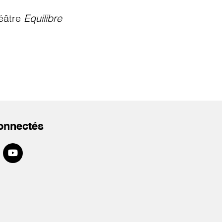
éâtre
Equilibre
onnectés