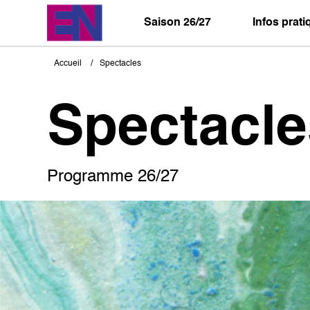
Aller
au
Saison 26/27
Infos prat
contenu
principal
Accueil
Spectacles
Fil
d'Ariane
Spectacle
Programme 26/27