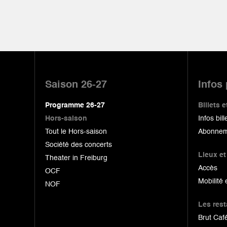
Pied
de
Saison 26-27
Infos
page
Programme 26-27
Billets
Hors-saison
Infos bill
Tout le Hors-saison
Abonnem
Société des concerts
Lieux et
Theater in Freiburg
Accès
OCF
Mobilité 
NOF
Les res
Brut Café