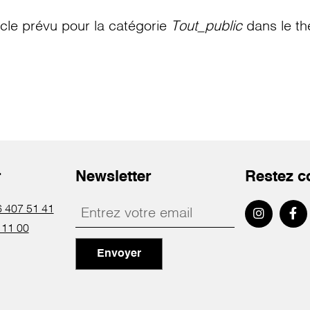
le prévu pour la catégorie
Tout_public
dans le th
r
Newsletter
Restez c
 407 51 41
 11 00
Envoyer