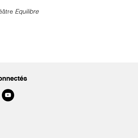
éâtre
Equilibre
onnectés