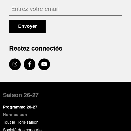
Envoyer
Restez connectés
Pied
de
Saison 26-27
page
Programme 26-27
Hors-saison
Tout le Hors-saison
Société des concerts