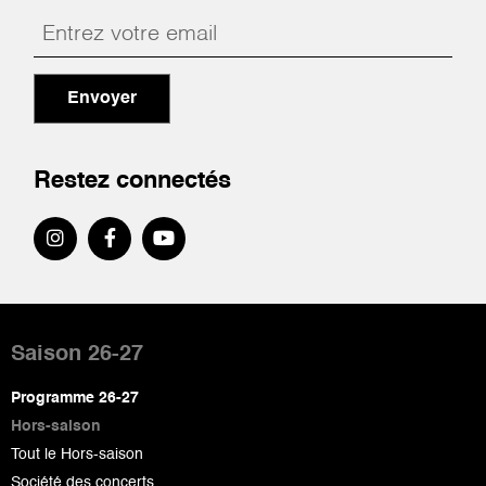
Envoyer
Restez connectés
Pied
de
Saison 26-27
page
Programme 26-27
Hors-saison
Tout le Hors-saison
Société des concerts