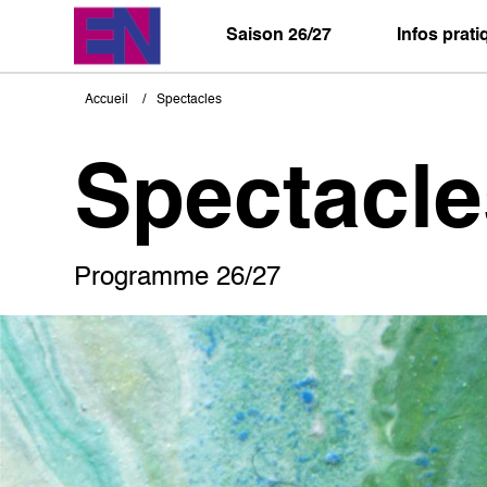
Aller
au
Saison 26/27
Infos prat
contenu
principal
Accueil
Spectacles
Fil
d'Ariane
Spectacle
Programme 26/27