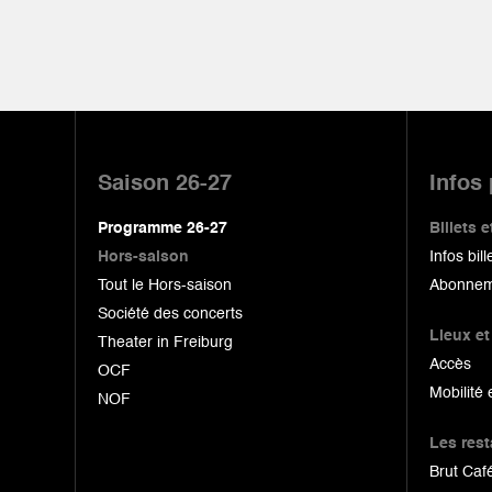
Pied
de
Saison 26-27
Infos
page
Programme 26-27
Billets
Hors-saison
Infos bill
Tout le Hors-saison
Abonnem
Société des concerts
Lieux et
Theater in Freiburg
Accès
OCF
Mobilité 
NOF
Les res
Brut Café