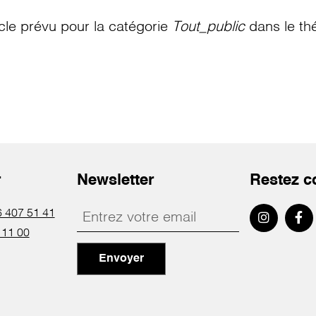
le prévu pour la catégorie
Tout_public
dans le th
r
Newsletter
Restez c
 407 51 41
 11 00
Envoyer