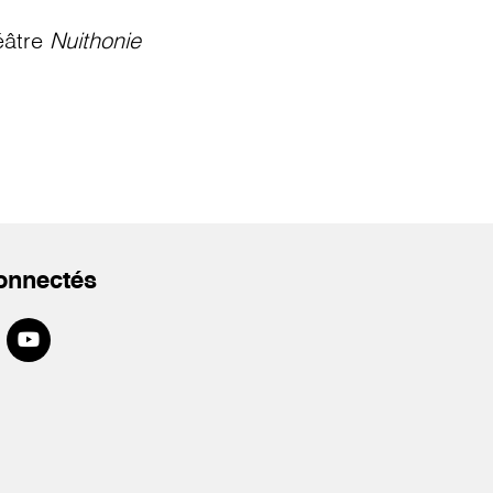
éâtre
Nuithonie
onnectés