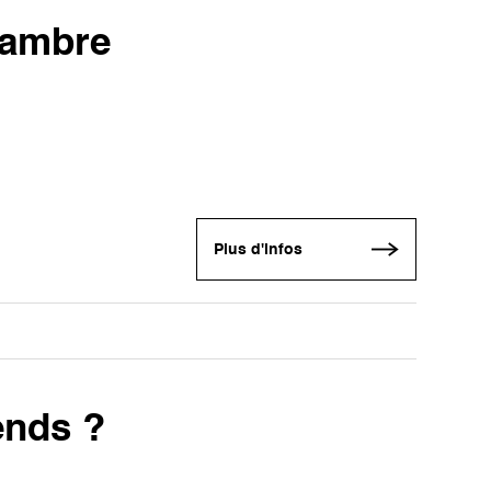
hambre
Plus d'infos
rends ?