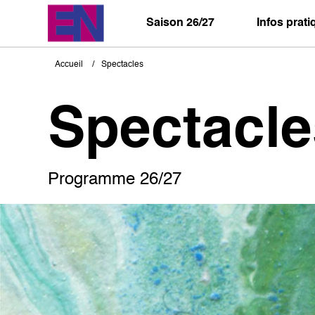
Aller
au
Saison 26/27
Infos prat
contenu
principal
Accueil
Spectacles
Fil
d'Ariane
Spectacle
Programme 26/27