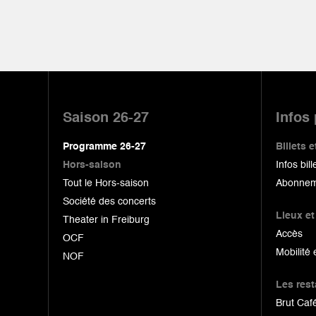
Pied
de
Saison 26-27
Infos
page
Programme 26-27
Billets
Hors-saison
Infos bill
Tout le Hors-saison
Abonnem
Société des concerts
Lieux et
Theater in Freiburg
Accès
OCF
Mobilité 
NOF
Les res
Brut Café