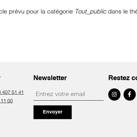
le prévu pour la catégorie
Tout_public
dans le th
r
Newsletter
Restez c
 407 51 41
 11 00
Envoyer