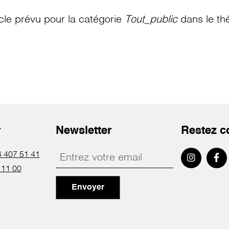
le prévu pour la catégorie
Tout_public
dans le th
r
Newsletter
Restez c
 407 51 41
 11 00
Envoyer