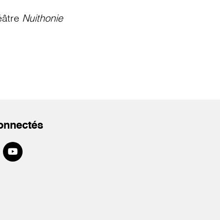
éâtre
Nuithonie
onnectés