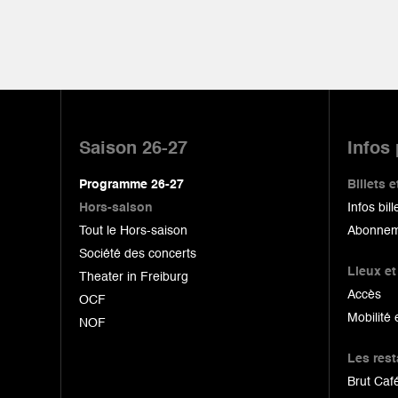
Pied
de
Saison 26-27
Infos
page
Programme 26-27
Billets
Hors-saison
Infos bill
Tout le Hors-saison
Abonnem
Société des concerts
Lieux et
Theater in Freiburg
Accès
OCF
Mobilité 
NOF
Les res
Brut Café