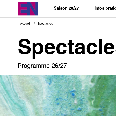
Aller
au
Saison 26/27
Infos prat
contenu
principal
Accueil
Spectacles
Fil
d'Ariane
Spectacle
Programme 26/27