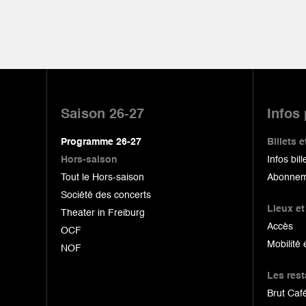
Pied
de
Saison 26-27
Infos
page
Programme 26-27
Billets
Hors-saison
Infos bill
Tout le Hors-saison
Abonnem
Société des concerts
Lieux et
Theater in Freiburg
Accès
OCF
Mobilité 
NOF
Les res
Brut Café