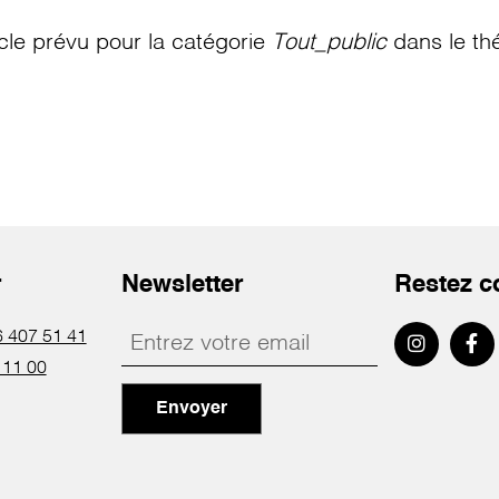
le prévu pour la catégorie
Tout_public
dans le th
r
Newsletter
Restez c
 407 51 41
 11 00
Envoyer