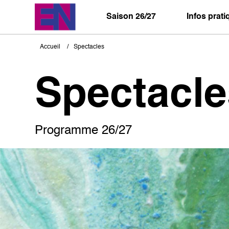
Aller
au
Saison 26/27
Infos prat
contenu
principal
Accueil
Spectacles
Fil
d'Ariane
Spectacle
Programme 26/27