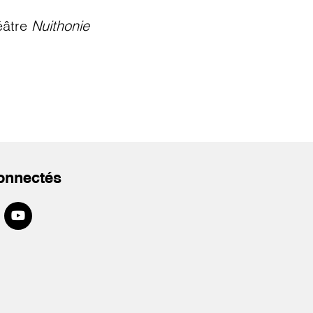
éâtre
Nuithonie
onnectés