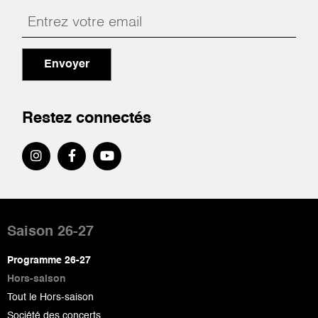
Envoyer
Restez connectés
Pied
de
Saison 26-27
page
Programme 26-27
Hors-saison
Tout le Hors-saison
Société des concerts