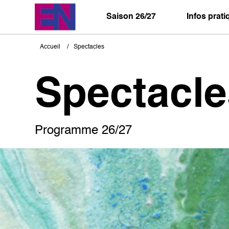
Aller
au
Saison 26/27
Infos prat
contenu
principal
Accueil
Spectacles
Fil
d'Ariane
Spectacle
Programme 26/27