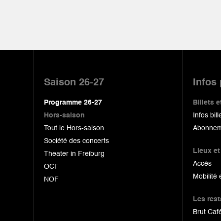
Pied
de
Saison 26-27
Infos
page
Programme 26-27
Billets
Hors-saison
Infos bill
Tout le Hors-saison
Abonnem
Société des concerts
Lieux et
Theater in Freiburg
Accès
OCF
Mobilité 
NOF
Les res
Brut Café