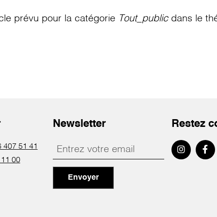
le prévu pour la catégorie
Tout_public
dans le th
r
Newsletter
Restez c
 407 51 41
 11 00
Envoyer