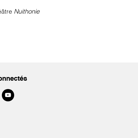
éâtre
Nuithonie
onnectés