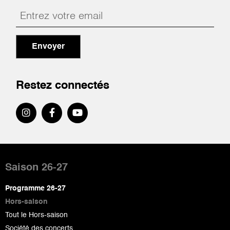
Envoyer
Restez connectés
Pied
de
Saison 26-27
page
Programme 26-27
Hors-saison
Tout le Hors-saison
Société des concerts