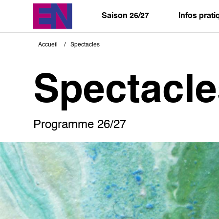
Aller
au
Saison 26/27
Infos prat
contenu
principal
Accueil
Spectacles
Fil
d'Ariane
Spectacle
Programme 26/27