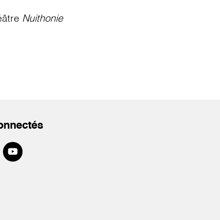
éâtre
Nuithonie
onnectés