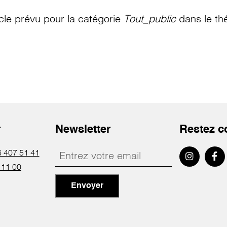
le prévu pour la catégorie
Tout_public
dans le th
r
Newsletter
Restez c
 407 51 41
 11 00
Envoyer