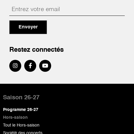
Envoyer
Restez connectés
Pied
de
Saison 26-27
page
Programme 26-27
Hors-saison
Tout le Hors-saison
Société des concerts