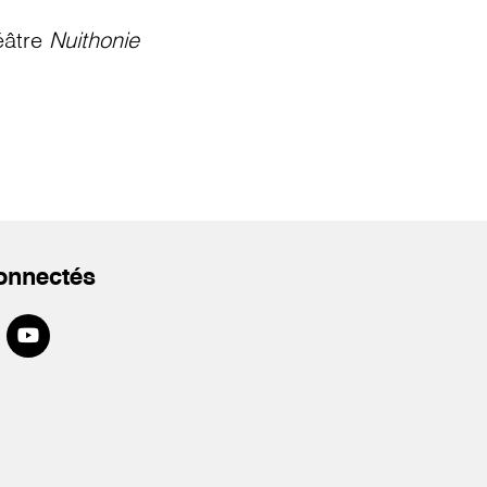
éâtre
Nuithonie
onnectés