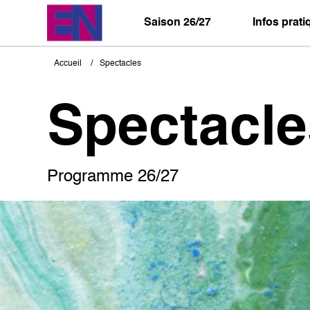
Aller
au
Saison 26/27
Infos prat
contenu
principal
Accueil
Spectacles
Fil
d'Ariane
Spectacle
Programme 26/27