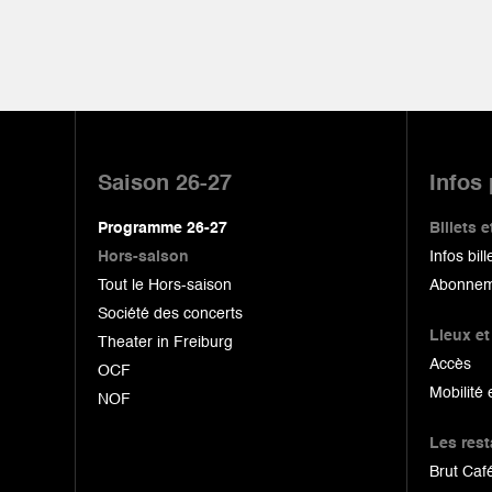
Pied
de
Saison 26-27
Infos
page
Programme 26-27
Billets
Hors-saison
Infos bill
Tout le Hors-saison
Abonnem
Société des concerts
Lieux et
Theater in Freiburg
Accès
OCF
Mobilité 
NOF
Les res
Brut Café