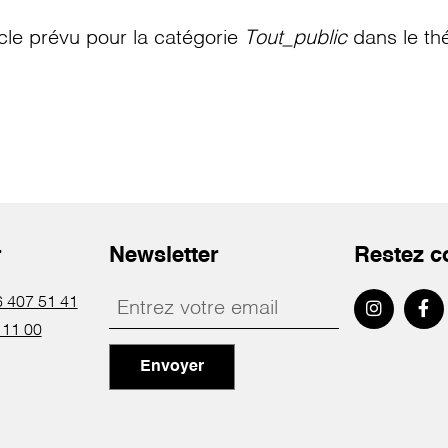
le prévu pour la catégorie
Tout_public
dans le th
r
Newsletter
Restez c
 407 51 41
 11 00
Envoyer