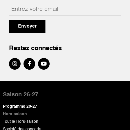
Envoyer
Restez connectés
Pied
de
Saison 26-27
page
Programme 26-27
Hors-saison
Tout le Hors-saison
Société des concerts