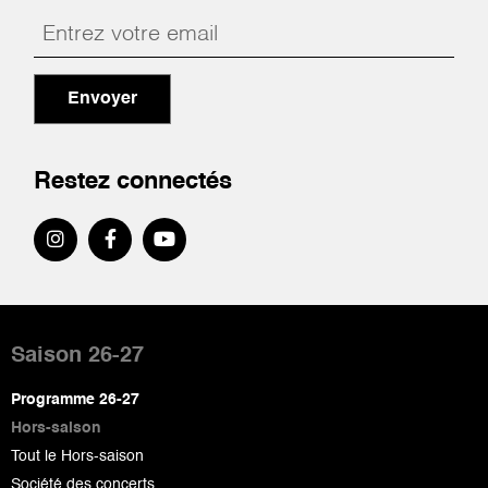
Envoyer
Restez connectés
Pied
de
Saison 26-27
page
Programme 26-27
Hors-saison
Tout le Hors-saison
Société des concerts