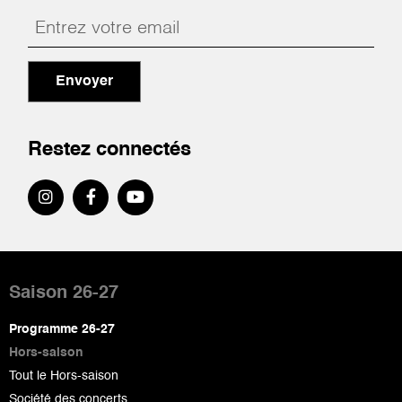
Envoyer
Restez connectés
Pied
de
Saison 26-27
page
Programme 26-27
Hors-saison
Tout le Hors-saison
Société des concerts