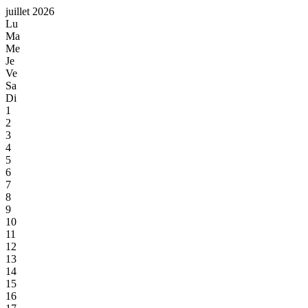
juillet 2026
Lu
Ma
Me
Je
Ve
Sa
Di
1
2
3
4
5
6
7
8
9
10
11
12
13
14
15
16