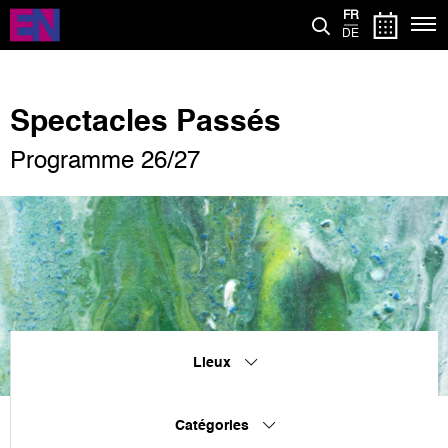
Aller
FR
au
DE
contenu
principal
Spectacles Passés
Programme 26/27
Lieux
Catégories