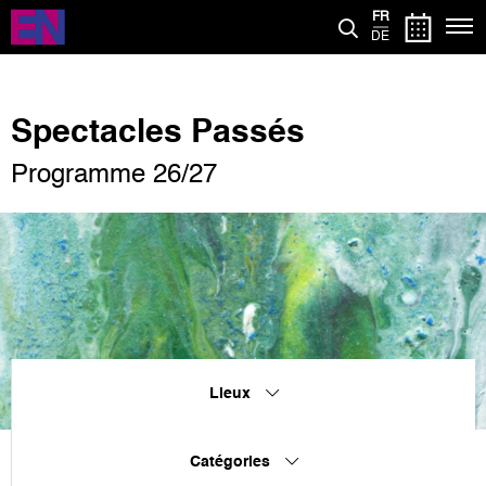
Aller
FR
au
DE
contenu
principal
Spectacles Passés
Programme 26/27
Lieux
Catégories