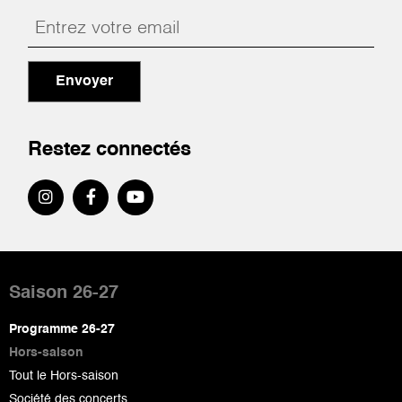
Envoyer
Restez connectés
Pied
de
Saison 26-27
page
Programme 26-27
Hors-saison
Tout le Hors-saison
Société des concerts