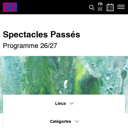
Aller
FR
au
DE
contenu
principal
Spectacles Passés
Programme 26/27
Lieux
Catégories