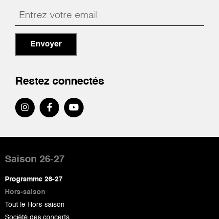
Envoyer
Restez connectés
Pied
de
Saison 26-27
page
Programme 26-27
Hors-saison
Tout le Hors-saison
Société des concerts