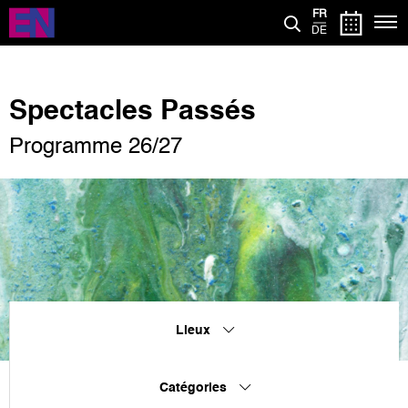
Aller
FR
au
DE
contenu
principal
Spectacles Passés
Programme 26/27
Lieux
Catégories