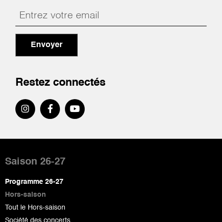
Envoyer
Restez connectés
Pied
de
Saison 26-27
page
Programme 26-27
Hors-saison
Tout le Hors-saison
Société des concerts