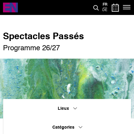
Aller
FR
au
DE
contenu
principal
Spectacles Passés
Programme 26/27
Lieux
Catégories