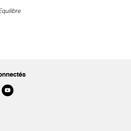
Equilibre
onnectés