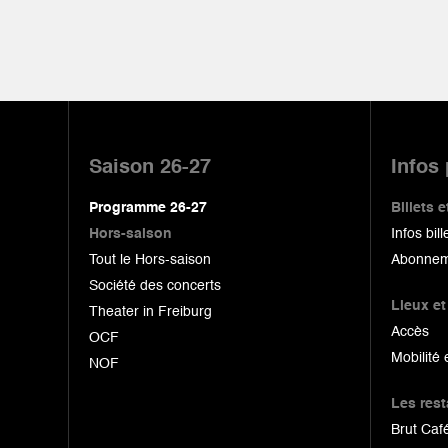
Pied
de
Saison 26-27
Infos
page
Programme 26-27
Billets
Hors-saison
Infos bill
Tout le Hors-saison
Abonnem
Société des concerts
Lieux et
Theater in Freiburg
Accès
OCF
Mobilité 
NOF
Les res
Brut Café