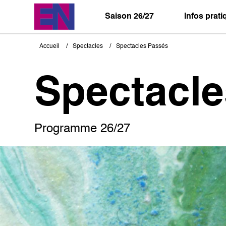
Aller
au
Saison 26/27
Infos prat
contenu
principal
Accueil
Spectacles
Spectacles Passés
Fil
d'Ariane
Spectacl
Programme 26/27