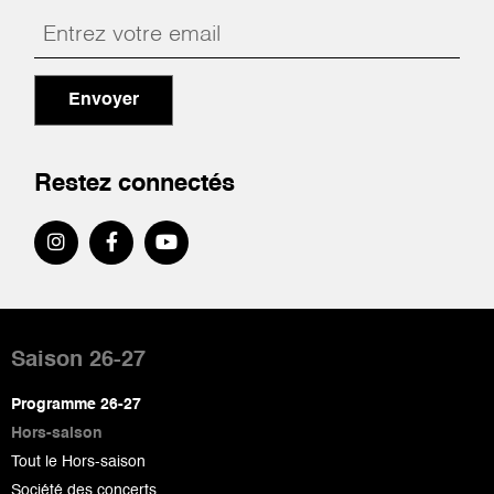
Envoyer
Restez connectés
Pied
de
Saison 26-27
page
Programme 26-27
Hors-saison
Tout le Hors-saison
Société des concerts