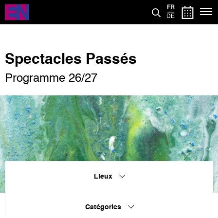
Aller
FR
au
DE
contenu
principal
Spectacles Passés
Programme 26/27
Lieux
Catégories