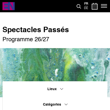
Aller
FR
au
DE
contenu
principal
Spectacles Passés
Programme 26/27
Lieux
Catégories