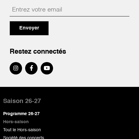
Envoyer
Restez connectés
Pied
de
Saison 26-27
page
Programme 26-27
Hors-saison
Tout le Hors-saison
Société des concerts