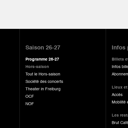
Pied
de
Saison 26-27
Infos
page
Programme 26-27
Billets
Hors-saison
Infos bill
Tout le Hors-saison
Abonnem
Société des concerts
Lieux et
Theater in Freiburg
Accès
OCF
Mobilité 
NOF
Les res
Brut Café