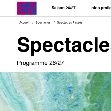
Aller
au
Saison 26/27
Infos prat
contenu
principal
Accueil
Spectacles
Spectacles Passés
Fil
d'Ariane
Spectacl
Programme 26/27