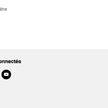
âtre
onnectés