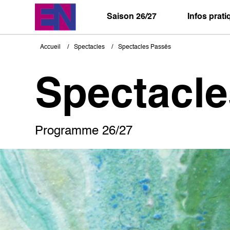
Aller
au
Saison 26/27
Infos prat
contenu
principal
Accueil
Spectacles
Spectacles Passés
Fil
d'Ariane
Spectacl
Programme 26/27