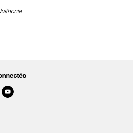
uithonie
onnectés