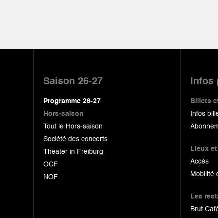
Pied
de
Saison 26-27
Infos
page
Programme 26-27
Billets
Hors-saison
Infos bill
Tout le Hors-saison
Abonnem
Société des concerts
Lieux et
Theater in Freiburg
Accès
OCF
Mobilité 
NOF
Les res
Brut Café