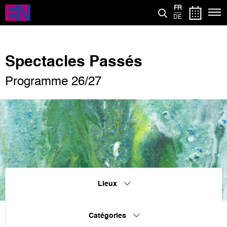
Aller
FR
au
DE
contenu
principal
Spectacles Passés
Programme 26/27
Lieux
Catégories