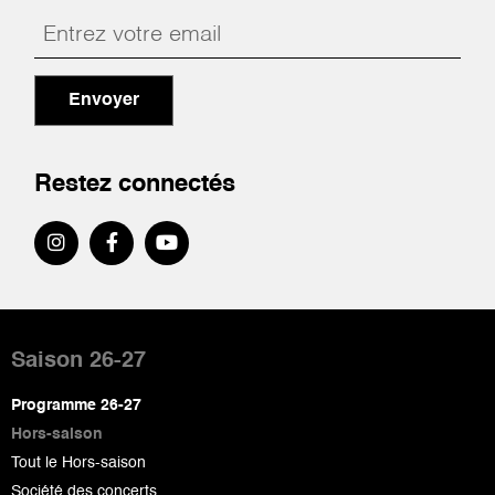
Envoyer
Restez connectés
Pied
de
Saison 26-27
page
Programme 26-27
Hors-saison
Tout le Hors-saison
Société des concerts