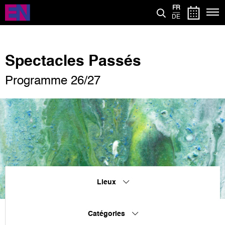
Aller
FR
au
DE
contenu
principal
Spectacles Passés
Programme 26/27
Lieux
Catégories