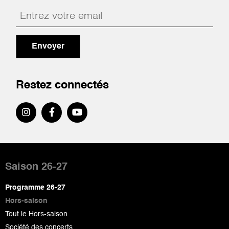
Envoyer
Restez connectés
Pied
de
Saison 26-27
page
Programme 26-27
Hors-saison
Tout le Hors-saison
Société des concerts